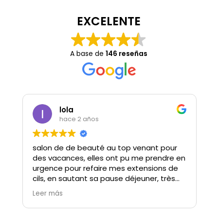
EXCELENTE
A base de
146 reseñas
lola
hace 2 años
salon de de beauté au top venant pour
des vacances, elles ont pu me prendre en
urgence pour refaire mes extensions de
cils, en sautant sa pause déjeuner, très
beau geste, Gosia est douce à l’écoute
Leer más
et bienveillante Son travail est parfait.
ne parlant pas bien espagnol Elle a tout