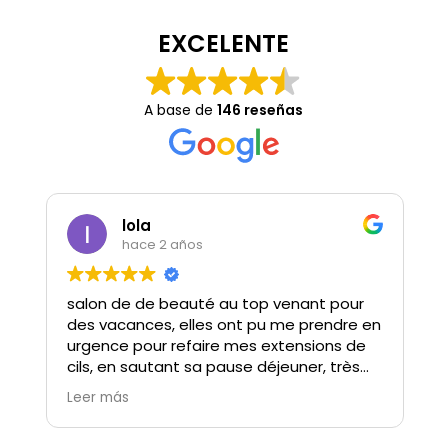
EXCELENTE
A base de
146 reseñas
lola
hace 2 años
salon de de beauté au top venant pour
des vacances, elles ont pu me prendre en
urgence pour refaire mes extensions de
cils, en sautant sa pause déjeuner, très
beau geste, Gosia est douce à l’écoute
Leer más
et bienveillante Son travail est parfait.
ne parlant pas bien espagnol Elle a tout