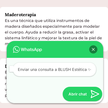
Maderoterapia
Es una técnica que utiliza instrumentos de
madera diseñados especialmente para modelar
el cuerpo. Ayuda a reducir la grasa, activar el
sistema linfático y mejorar la textura de la piel de
manera natural.
Drenaje linfático
Enviar una consulta a BLUSH Estética ✨
Este masaje suave y indoloro estimula el sistema
linfático para eliminar toxinas y líquidos
retenidos. Es ideal para desinflamar, reducir
volumen y aliviar la sensación de piernas
Abrir chat
pesadas.