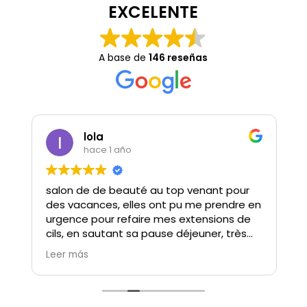
EXCELENTE
A base de
146 reseñas
Cande Ruiz
hace 2 años
Probé el bono de 3 sesiones peeling y
n
limpieza facial con Inma. Una excelente
profesional, siempre preguntando que tal
cómoda estaba, muy atenta y
cuidadosa. Volveré sin dudas!!!! Gracias
Leer más
por su excelente trato😘