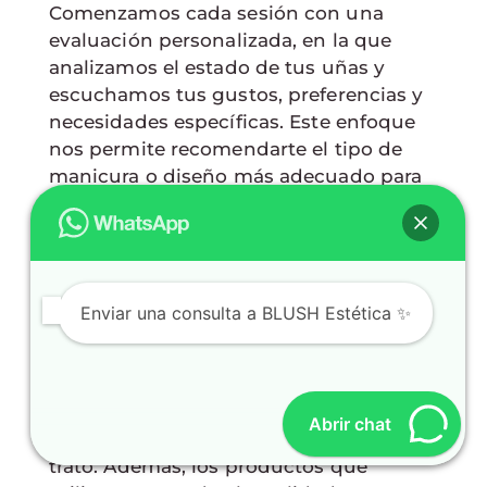
Comenzamos cada sesión con una
evaluación personalizada, en la que
analizamos el estado de tus uñas y
escuchamos tus gustos, preferencias y
necesidades específicas. Este enfoque
nos permite recomendarte el tipo de
manicura o diseño más adecuado para
ti, asegurando que el resultado se
adapte a tu estilo y a tu rutina diaria.
Nuestro equipo está conformado por
profesionales capacitadas y
Enviar una consulta a BLUSH Estética ✨
apasionadas por su trabajo, que
priorizan tanto la estética como la salud
de tus manos. Nos diferenciamos por la
atención al detalle, la higiene de
Abrir chat
nuestros espacios y la calidez en el
trato. Además, los productos que