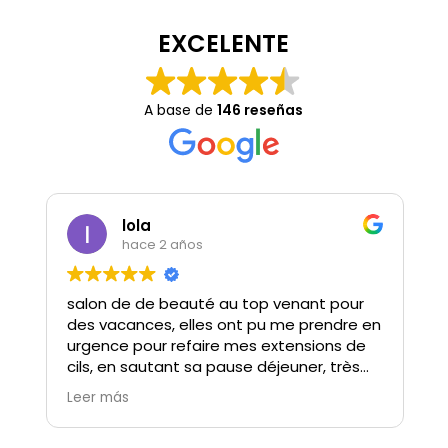
EXCELENTE
A base de
146 reseñas
lola
hace 2 años
salon de de beauté au top venant pour
des vacances, elles ont pu me prendre en
urgence pour refaire mes extensions de
cils, en sautant sa pause déjeuner, très
beau geste, Gosia est douce à l’écoute
Leer más
et bienveillante Son travail est parfait.
ne parlant pas bien espagnol Elle a tout