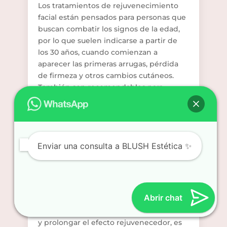
Los tratamientos de rejuvenecimiento
facial están pensados para personas que
buscan combatir los signos de la edad,
por lo que suelen indicarse a partir de
los 30 años, cuando comienzan a
aparecer las primeras arrugas, pérdida
de firmeza y otros cambios cutáneos.
También son recomendables para
quienes deseen prevenir el
envejecimiento prematuro o mejorar
imperfecciones específicas. Además,
existen opciones adaptadas para
Enviar una consulta a BLUSH Estética ✨
distintos tipos de piel y edades, por lo
que siempre es importante un
diagnóstico previo.
¿En necesario realizar sesiones de
mantenimiento?
Abrir chat
Para mantener los beneficios obtenidos
y prolongar el efecto rejuvenecedor, es