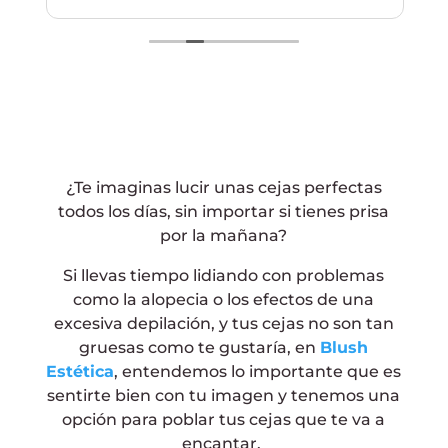
ne parlant pas bien espagnol Elle a tout
fait pour me comprendre, je
recommande sincèrement ce salon qui
est propre et épuré. Les filles sont au top.
Merci encore
¿Te imaginas lucir unas cejas perfectas
todos los días, sin importar si tienes prisa
por la mañana?
Si llevas tiempo lidiando con problemas
como la alopecia o los efectos de una
excesiva depilación, y tus cejas no son tan
gruesas como te gustaría, en
Blush
Estética
, entendemos lo importante que es
sentirte bien con tu imagen y tenemos una
opción para poblar tus cejas que te va a
encantar.