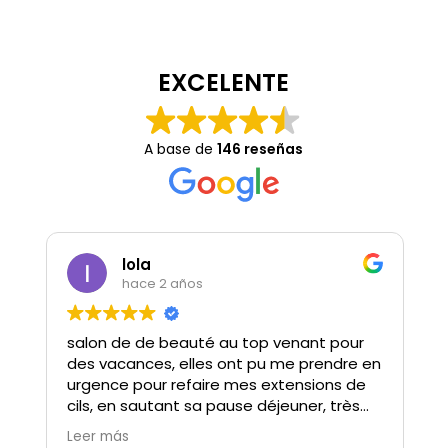
EXCELENTE
A base de
146 reseñas
lola
hace 2 años
salon de de beauté au top venant pour
des vacances, elles ont pu me prendre en
urgence pour refaire mes extensions de
cils, en sautant sa pause déjeuner, très
beau geste, Gosia est douce à l’écoute
Leer más
et bienveillante Son travail est parfait.