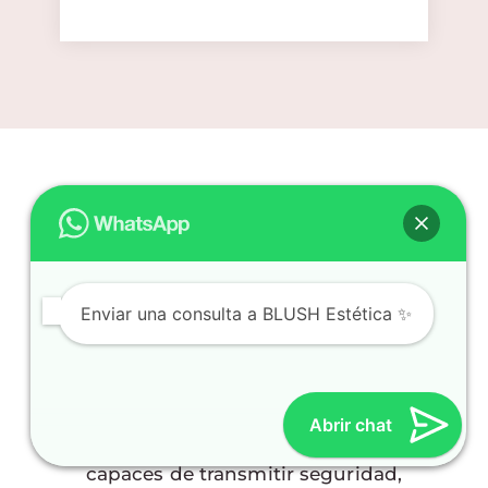
Curso de
Micropigmentación –
Colorimetría, Técnica y
Más
Enviar una consulta a BLUSH Estética ✨
Nuestro
curso de micropigmentación
y
microblading
en Málaga está diseñado
Abrir chat
para formar profesionales completos,
capaces de transmitir seguridad,