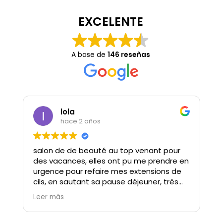
EXCELENTE
A base de
146 reseñas
lola
hace 2 años
salon de de beauté au top venant pour
des vacances, elles ont pu me prendre en
urgence pour refaire mes extensions de
cils, en sautant sa pause déjeuner, très
beau geste, Gosia est douce à l’écoute
Leer más
et bienveillante Son travail est parfait.
ne parlant pas bien espagnol Elle a tout